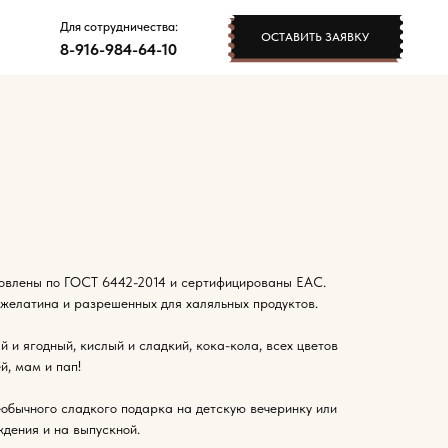
рудничества:
ОСТАВИТЬ ЗАЯВКУ
984-64-10
товлены по ГОСТ 6442-2014 и сертифицированы EAC.
елатина и разрешенных для халяльных продуктов.
 и ягодный, кислый и сладкий, кока-кола, всех цветов
й, мам и пап!
еобычного сладкого подарка на детскую вечеринку или
ждения и на выпускной.