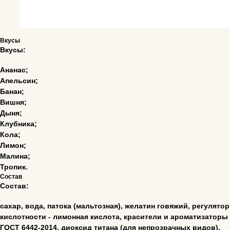
Вкусы
alilyeva@mail.ru
Вкусы:
Ананас;
© Все права защищены
Апельсин;
При использовании материалов сайта,
Банан;
активная ссылка обязательна
Вишня;
Дыня;
Клубника;
ПОЛИТИКА КОНФИДЕНЦИАЛЬНОСТИ
Кола;
Лимон;
САЙТ РАЗРАБОТАЛИ
Малина;
Тропик.
Состав
Состав:
сахар, вода, патока (мальтозная), желатин говяжий, регулятор
кислотности - лимонная кислота, красители и ароматизаторы
ГОСТ 6442-2014, диоксид титана (для непрозрачных видов),