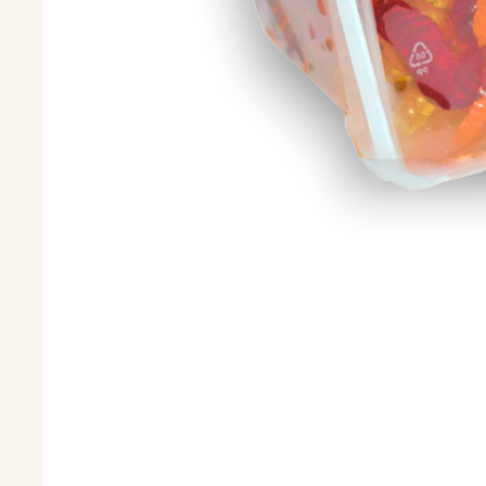
сотрудничествам!
Кондитерская
фабрика «Надежда»
Россия, Московская обл.,
Истринский р-он, г.
Дедовск, ул. Гагарина 18-А
8-916-984-64-
10