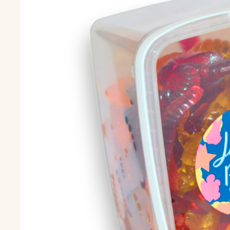
ШОКОЛАДАЯ ПРОДУКЦИЯ
Новогодняя
Пасхальная
КЛИЕНТАМ
О
компании
Вопрос -
ответ
Контакты
Документы
Открыты для ваших предложений,
мы всегда готовы к новым